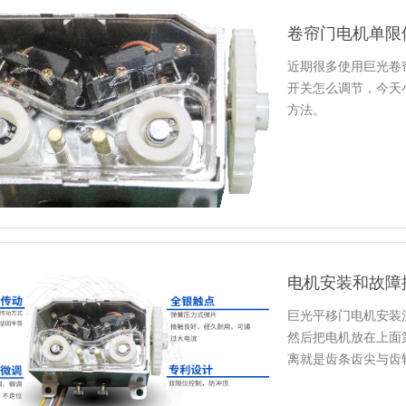
卷帘门电机单限
近期很多使用巨光卷
开关怎么调节，今天
方法。
电机安装和故障
巨光平移门电机安装
然后把电机放在上面
离就是齿条齿尖与齿
钉是…