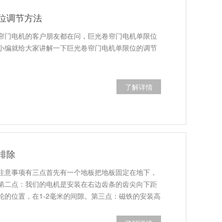
位调节方法
帘门电机的客户朋友都在问，巨光卷帘门电机单限位
小编就给大家讲解一下巨光卷帘门电机单限位的调节
了解详情
排除
注意事项有三点首先有一个地板把地板固定在地下，
第二点：我们的电机是安装在右边齿条的齿尖向下距
轮的位置，在1-2毫米的间隙。第三点：磁铁的安装高