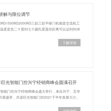
讲解与限位调节
KG1500KG2000KG三款三款平移门机都是交流机工
境温度是负二十度到七十摄氏度遥控距离可以达到50米
了解详情
1年巨光智能门控兴宁经销商峰会圆满召开
巨光智能门控兴宁经销商峰会盛大举行，来自兴宁、五华
共襄盛举，共谋巨光智能门控2021下半年发展大计。
了解详情